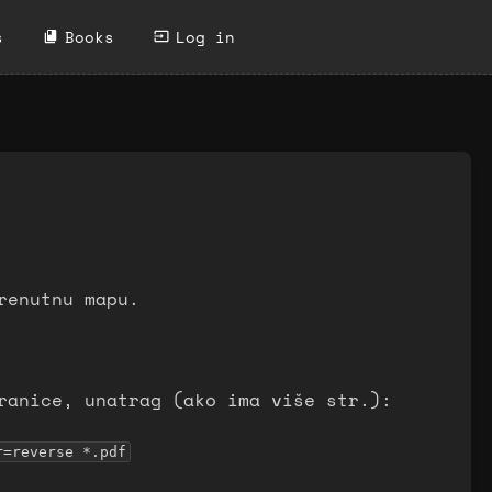
s
Books
Log in
renutnu mapu.
ranice, unatrag (ako ima više str.):
r=reverse *.pdf