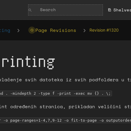
Shelve
ting
Page Revisions
Revision #1320
Printing
vlačenje svih datoteka iz svih podfoldera u t
nd . -mindepth 2 -type f -print -exec mv {} . \;
int određenih stranica, prikladan veličini st
r -o page-ranges=1-4,7,9-12 -o fit-to-page -o outputorde