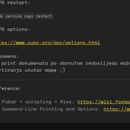
PS restart:
do service cups restart
PS options:
tps://www.cups.org/doc/options.html
pomena:
 print dokumenata po obrnutom redoslijedu mož
rtiranja unutar mape :)
ference:
Fubar > scripting > files:
https://wiki.forma
Command-Line Printing and Options:
https://w