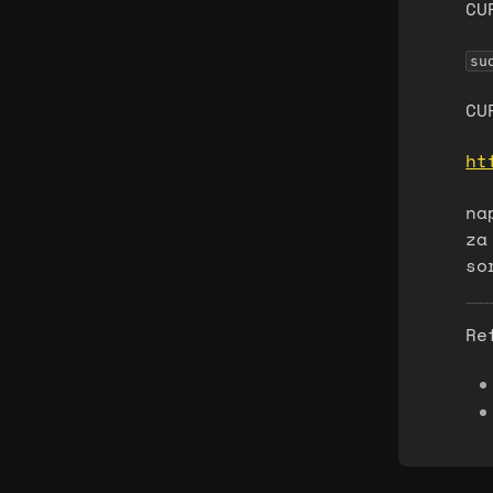
CU
su
CU
ht
na
za
so
Re