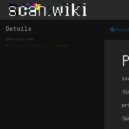
Details
Prin
Revision #10
Created
3 years ago
by
j3d1n4
iz
fi
pr
lp